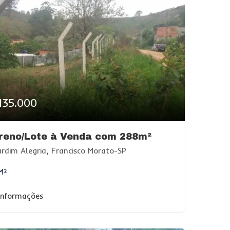
135.000
reno/Lote à Venda com 288m²
rdim Alegria, Francisco Morato-SP
M²
 informações