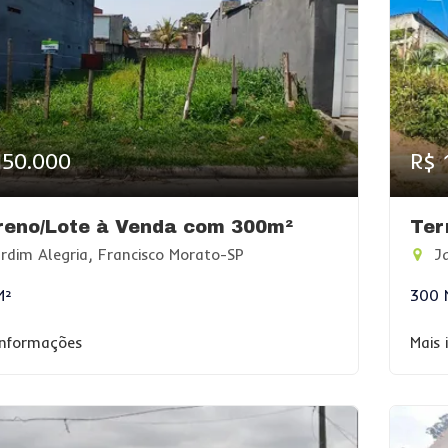
150.000
R$ 
reno/Lote à Venda com 300m²
Ter
rdim Alegria, Francisco Morato-SP
Ja
M²
300 
informações
Mais