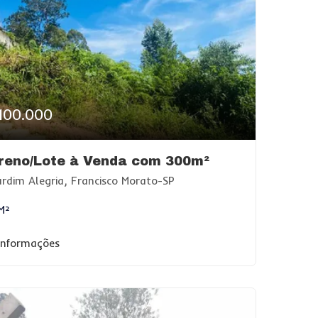
100.000
reno/Lote à Venda com 300m²
rdim Alegria, Francisco Morato-SP
M²
 informações