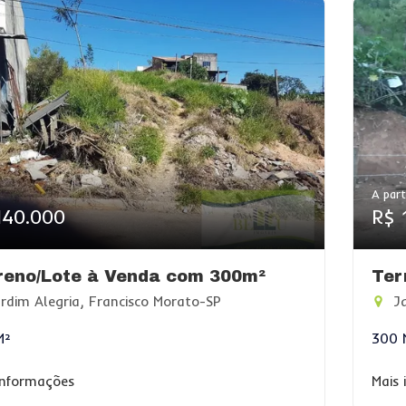
A part
140.000
R$ 
reno/Lote à Venda com 300m²
Ter
rdim Alegria, Francisco Morato-SP
Ja
M²
300 
informações
Mais