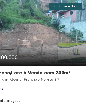
Pronto para Morar
ir de:
100.000
reno/Lote à Venda com 300m²
rdim Alegria, Francisco Morato-SP
M²
 informações