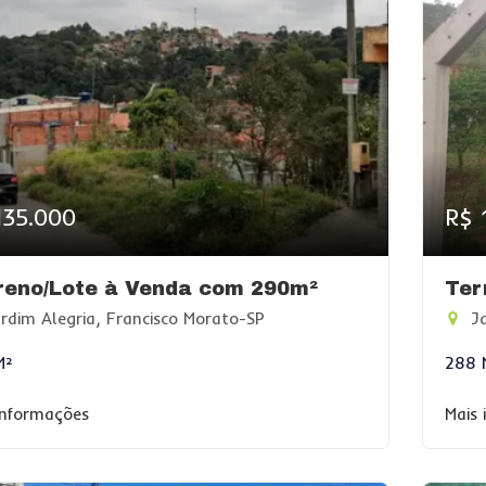
135.000
R$ 
reno/Lote à Venda com 290m²
Ter
rdim Alegria, Francisco Morato-SP
Ja
M²
288 
informações
Mais