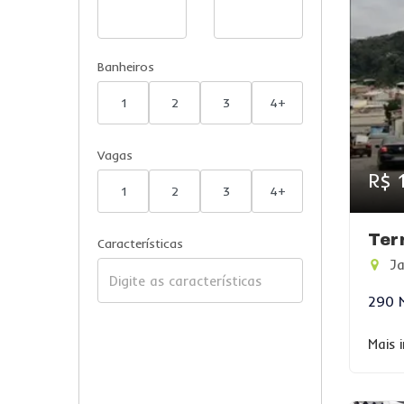
Banheiros
1
2
3
4+
Vagas
R$ 
1
2
3
4+
Ter
Características
Ja
290 
Mais 