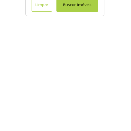
Limpar
Buscar Imóveis
Menu
Página Inicial
Casas à Venda em Franco da Rocha
Apartamentos à Venda em Franco da Rocha
Fale conosco