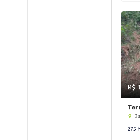
R$ 
Ter
Ja
275 