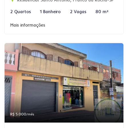
2 Quartos
1 Banheiro
2 Vagas
80 m²
Mais informações
R$ 5.000
/mês