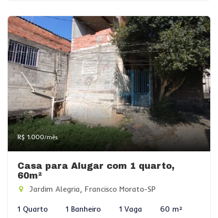
R$ 1.000
/mês
Casa para Alugar com 1 quarto,
60m²
Jardim Alegria, Francisco Morato-SP
1 Quarto
1 Banheiro
1 Vaga
60 m²