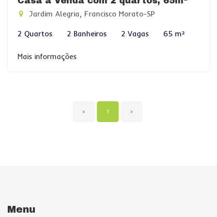
Casa à Venda com 2 quartos, 65m²
Jardim Alegria, Francisco Morato-SP
2 Quartos
2 Banheiros
2 Vagas
65 m²
Mais informações
‹
1
›
Menu