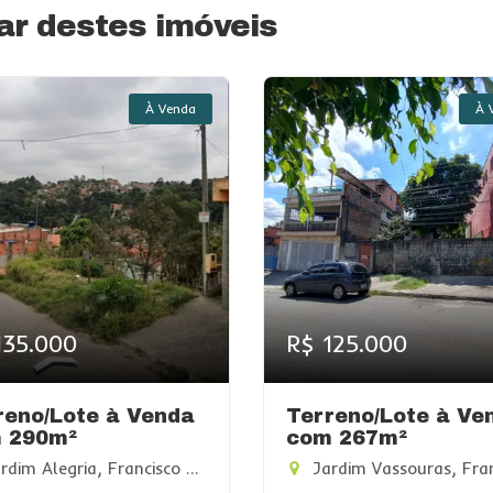
r destes imóveis
À Venda
À 
135.000
R$ 125.000
reno/Lote à Venda
Terreno/Lote à Ve
 290m²
com 267m²
dim Alegria, Francisco Morato-SP
Jardim Vassouras, Francisco Mor