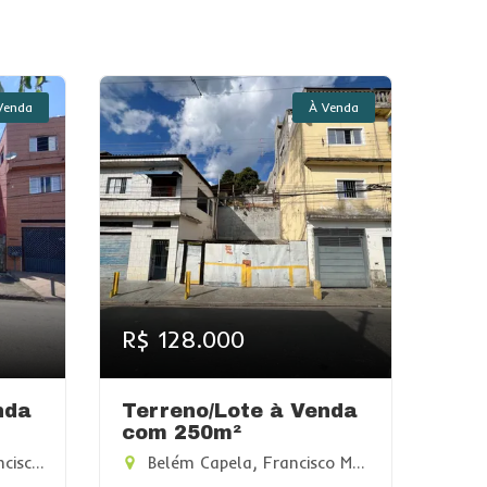
Venda
À Venda
R$ 128.000
nda
Terreno/Lote à Venda
com 250m²
ato-SP
Belém Capela, Francisco Morato-SP