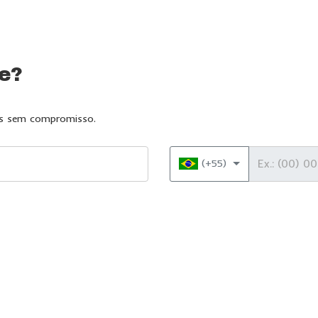
te?
das sem compromisso.
Telefone
(+55)