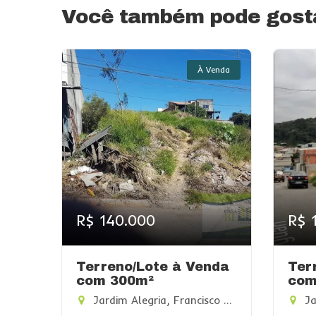
Você também pode gosta
À Venda
R$ 140.000
R$ 
Terreno/Lote à Venda
Ter
com 300m²
com
Jardim Alegria, Francisco Morato-SP
Jar