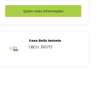
Quero mais informações
Casa Bellu Imóveis
CRECI: 31071J