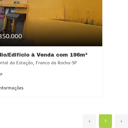
850.000
dio/Edifício à Venda com 196m²
rtal da Estação, Franco da Rocha-SP
M²
informações
‹
1
›