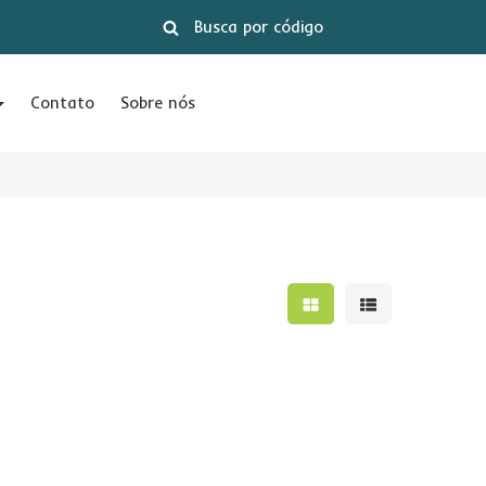
Contato
Sobre nós
Mostrar resultados e
Mostrar result