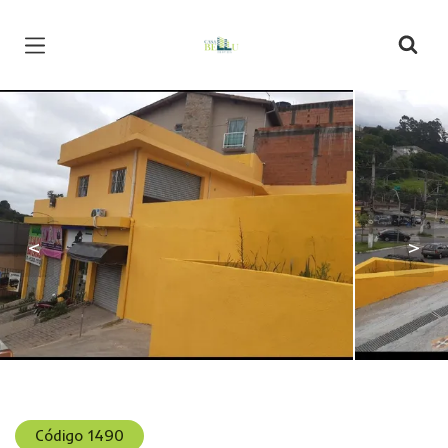
Página inicial
<
>
Código 1490