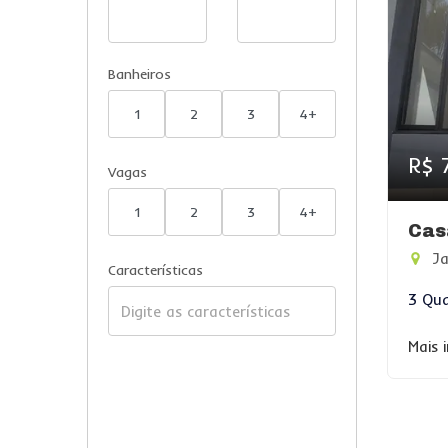
Banheiros
1
2
3
4+
R$ 
Vagas
1
2
3
4+
Cas
Ja
Características
3 Qua
Mais 