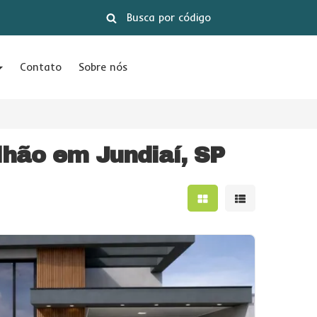
Contato
Sobre nós
lhão em Jundiaí, SP
Mostrar resultados e
Mostrar result