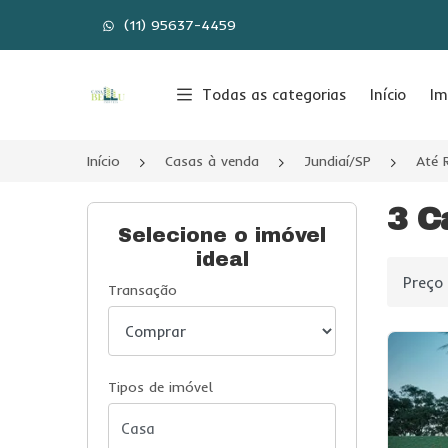
(11) 95637-4459
Página inicial
Todas as categorias
Início
Im
Início
Casas à venda
Jundiaí/SP
Até 
3 C
Selecione o imóvel
ideal
Ordenar
Transação
Tipos de imóvel