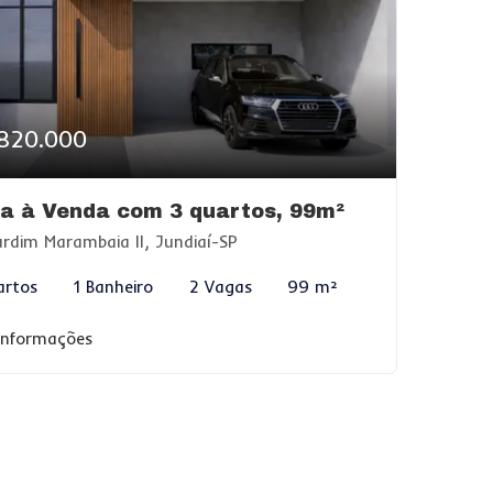
820.000
a à Venda com 3 quartos, 99m²
rdim Marambaia II, Jundiaí-SP
artos
1 Banheiro
2 Vagas
99 m²
 informações