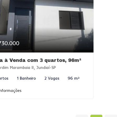
730.000
a à Venda com 3 quartos, 96m²
rdim Marambaia II, Jundiaí-SP
rtos
1 Banheiro
2 Vagas
96 m²
informações