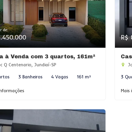
r de:
1.450.000
R$ 
a à Venda com 3 quartos, 161m²
Cas
c Q Centenario, Jundiaí-SP
Ja
rtos
3 Banheiros
4 Vagas
161 m²
3 Qu
informações
Mais