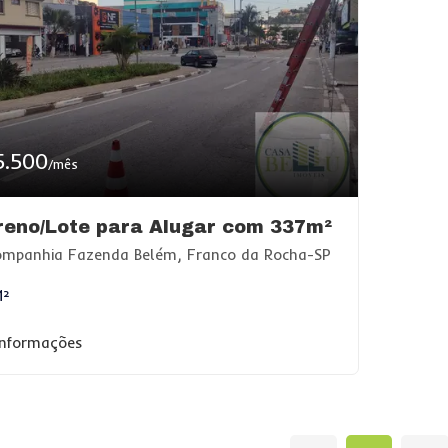
5.500
/mês
reno/Lote para Alugar com 337m²
mpanhia Fazenda Belém, Franco da Rocha-SP
M²
informações