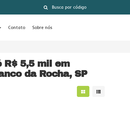
Contato
Sobre nós
é R$ 5,5 mil em
anco da Rocha, SP
Mostrar resultados e
Mostrar result