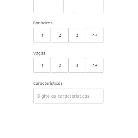
Banheiros
1
2
3
4+
Vagas
1
2
3
4+
Características