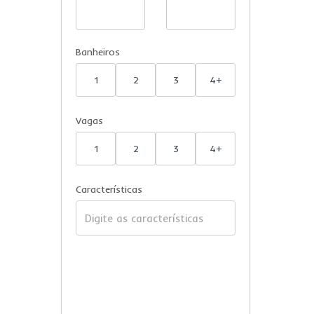
Banheiros
1
2
3
4+
Vagas
1
2
3
4+
Características