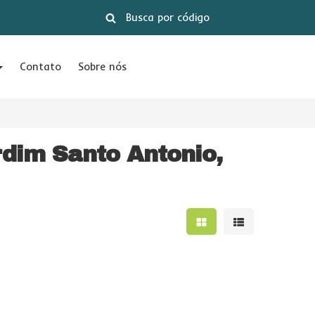
Contato
Sobre nós
rdim Santo Antonio,
Mostrar resultados e
Mostrar result