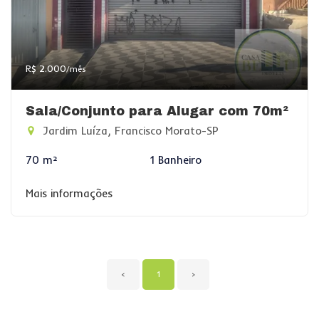
R$ 2.000
/mês
Sala/Conjunto para Alugar com 70m²
Jardim Luíza, Francisco Morato-SP
70 m²
1 Banheiro
Mais informações
‹
1
›