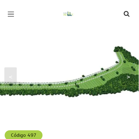
Página inicial
<
>
Código 497