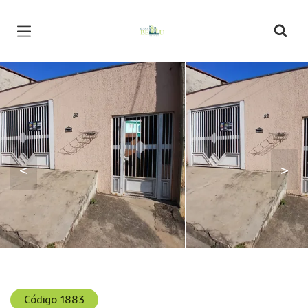
Página inicial
<
>
Código 1883