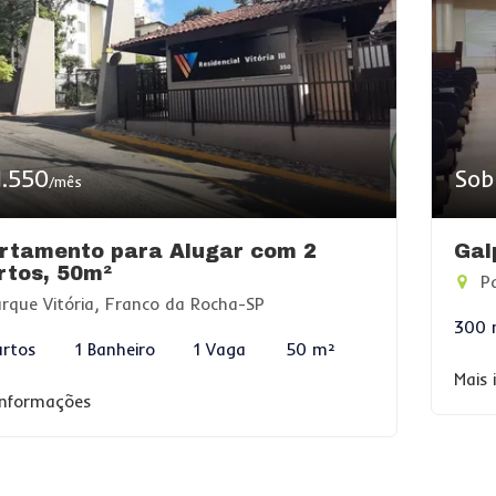
1.550
Sob
/mês
rtamento para Alugar com 2
Gal
rtos, 50m²
Pa
rque Vitória, Franco da Rocha-SP
300 
rtos
1 Banheiro
1 Vaga
50 m²
Mais
informações