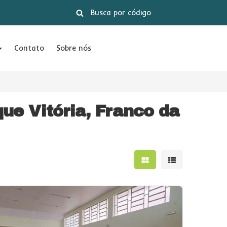
Contato
Sobre nós
ue Vitória, Franco da
Mostrar resultados e
Mostrar result