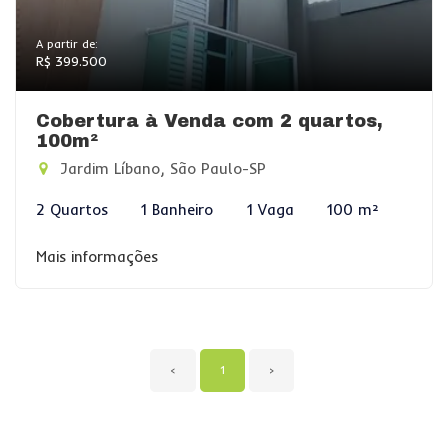
A partir de:
R$ 399.500
Cobertura à Venda com 2 quartos,
100m²
Jardim Líbano, São Paulo-SP
2 Quartos
1 Banheiro
1 Vaga
100 m²
Mais informações
‹
1
›