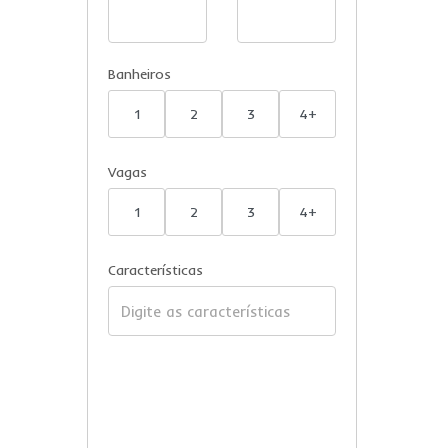
Banheiros
1
2
3
4+
Vagas
1
2
3
4+
Características