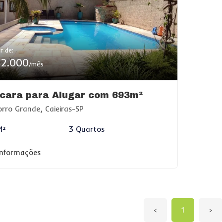
r de:
12.000
/mês
cara para Alugar com 693m²
rro Grande, Caieiras-SP
M²
3 Quartos
informações
‹
1
›