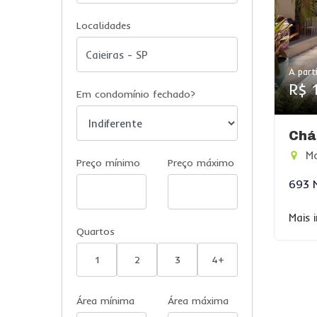
Localidades
A parti
R$ 
Em condomínio fechado?
Chá
Mo
Preço mínimo
Preço máximo
693 
Mais 
Quartos
1
2
3
4+
Área mínima
Área máxima