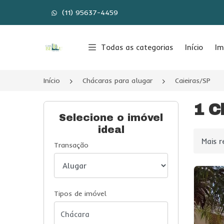
(11) 95637-4459
Página inicial
Todas as categorias
Início
Im
Início
Chácaras para alugar
Caieiras/SP
1 C
Selecione o imóvel
ideal
Ordenar
Transação
Tipos de imóvel