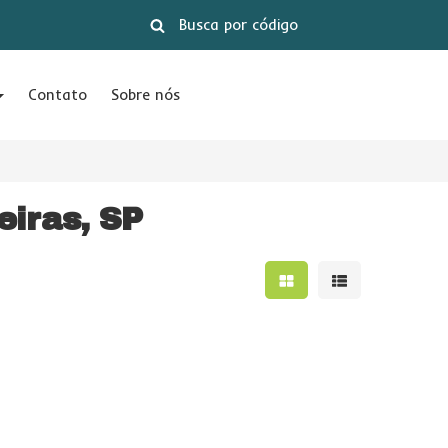
Contato
Sobre nós
eiras, SP
Mostrar resultados e
Mostrar result