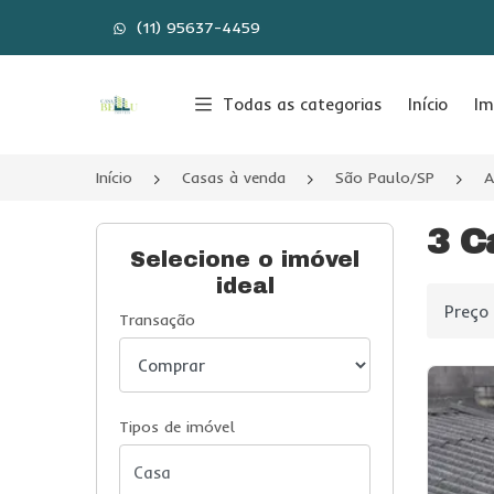
(11) 95637-4459
Página inicial
Todas as categorias
Início
Im
Início
Casas à venda
São Paulo/SP
A
3 C
Selecione o imóvel
ideal
Ordenar
Transação
Tipos de imóvel