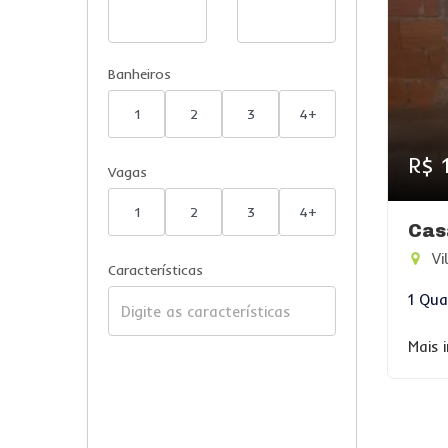
Banheiros
1
2
3
4+
R$ 
Vagas
1
2
3
4+
Cas
Vi
Características
1 Qua
Mais 