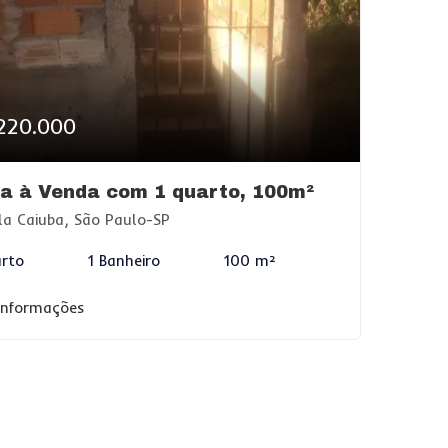
220.000
a à Venda com 1 quarto, 100m²
la Caiuba, São Paulo-SP
arto
1 Banheiro
100 m²
 informações