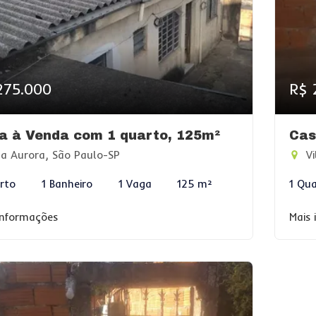
275.000
R$ 
a à Venda com 1 quarto, 125m²
Cas
la Aurora, São Paulo-SP
Vi
rto
1 Banheiro
1 Vaga
125 m²
1 Qu
informações
Mais