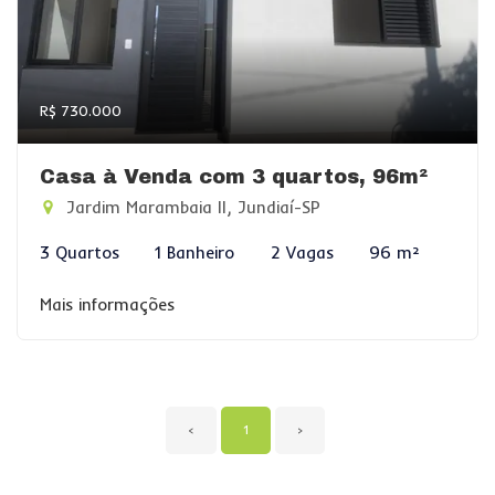
R$ 730.000
Casa à Venda com 3 quartos, 96m²
Jardim Marambaia II, Jundiaí-SP
3 Quartos
1 Banheiro
2 Vagas
96 m²
Mais informações
‹
1
›