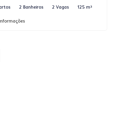
artos
2 Banheiros
2 Vagas
125 m²
 informações