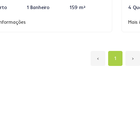
rto
1 Banheiro
159 m²
4 Qu
informações
Mais
‹
1
›