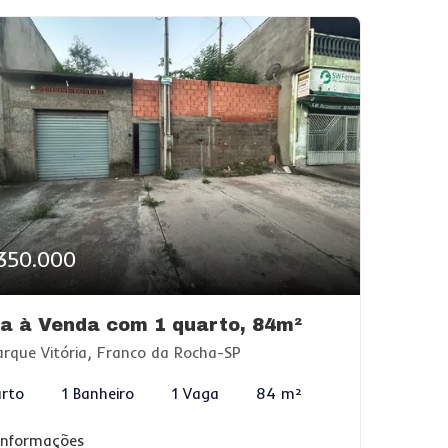
350.000
a à Venda com 1 quarto, 84m²
rque Vitória, Franco da Rocha-SP
arto
1 Banheiro
1 Vaga
84 m²
 informações