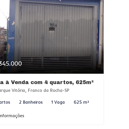
345.000
a à Venda com 4 quartos, 625m²
rque Vitória, Franco da Rocha-SP
artos
2 Banheiros
1 Vaga
625 m²
 informações