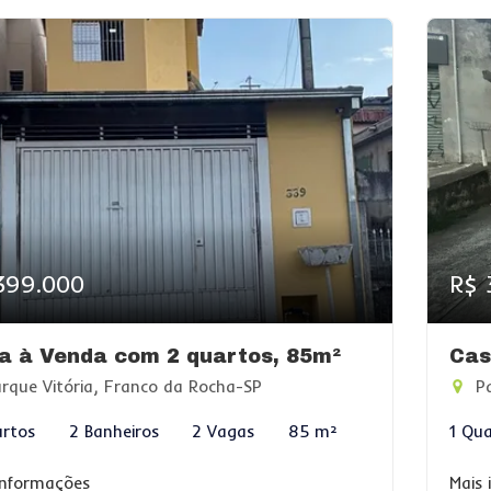
399.000
R$ 
a à Venda com 2 quartos, 85m²
Cas
rque Vitória, Franco da Rocha-SP
Pa
rtos
2 Banheiros
2 Vagas
85 m²
1 Qu
informações
Mais