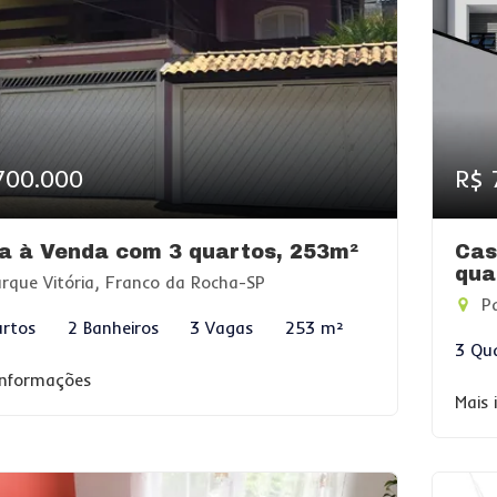
700.000
R$ 
a à Venda com 3 quartos, 253m²
Cas
qua
rque Vitória, Franco da Rocha-SP
Pa
rtos
2 Banheiros
3 Vagas
253 m²
3 Qu
informações
Mais