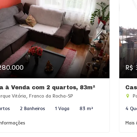
280.000
R$ 
a à Venda com 2 quartos, 83m²
Cas
rque Vitória, Franco da Rocha-SP
Pa
rtos
2 Banheiros
1 Vaga
83 m²
4 Qu
informações
Mais