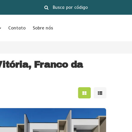
Contato
Sobre nós
itória, Franco da
Mostrar resultados e
Mostrar result