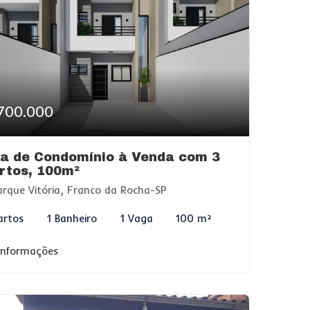
700.000
a de Condomínio à Venda com 3
rtos, 100m²
rque Vitória, Franco da Rocha-SP
artos
1 Banheiro
1 Vaga
100 m²
 informações