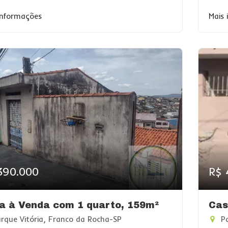
informações
Mais
390.000
R$ 
a à Venda com 1 quarto, 159m²
Cas
rque Vitória, Franco da Rocha-SP
Pa