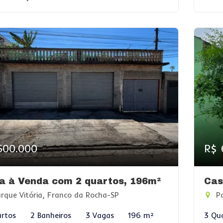
500.000
R$ 
a à Venda com 2 quartos, 196m²
Cas
rque Vitória, Franco da Rocha-SP
Pa
rtos
2 Banheiros
3 Vagas
196 m²
3 Qu