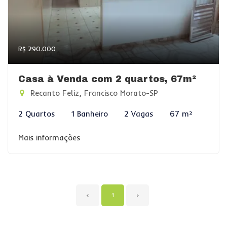
R$ 290.000
Casa à Venda com 2 quartos, 67m²
Recanto Feliz, Francisco Morato-SP
2 Quartos
1 Banheiro
2 Vagas
67 m²
Mais informações
‹
1
›