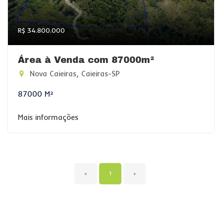
R$ 34.800.000
Área à Venda com 87000m²
Nova Caieiras, Caieiras-SP
87000 M²
Mais informações
‹
1
›