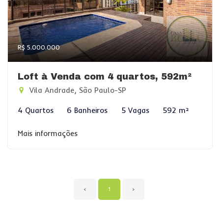
R$ 5.000.000
Loft à Venda com 4 quartos, 592m²
Vila Andrade, São Paulo-SP
4 Quartos
6 Banheiros
5 Vagas
592 m²
Mais informações
‹
1
›