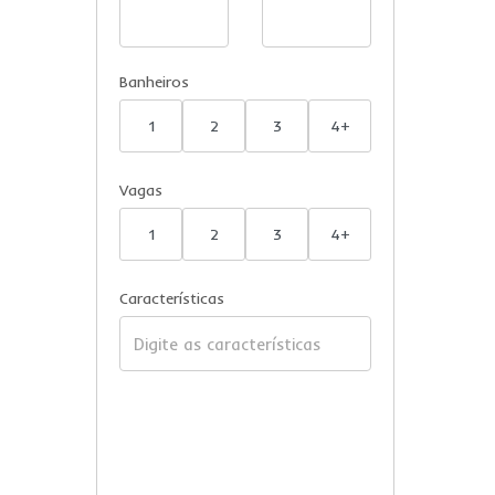
Banheiros
1
2
3
4+
Vagas
1
2
3
4+
Características