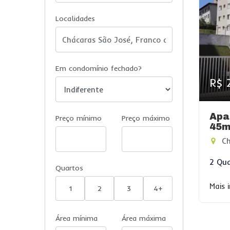
Localidades
Em condomínio fechado?
R$ 
Apa
Preço mínimo
Preço máximo
45m
Ch
2 Qua
Quartos
Mais 
1
2
3
4+
Área mínima
Área máxima