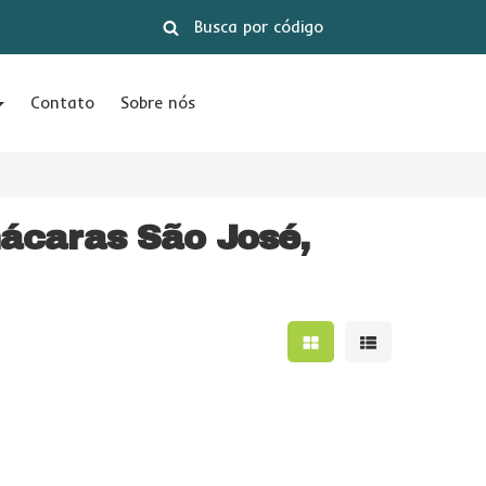
Contato
Sobre nós
ácaras São José,
Mostrar resultados e
Mostrar result