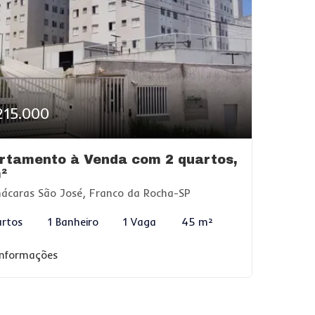
215.000
rtamento à Venda com 2 quartos,
²
ácaras São José, Franco da Rocha-SP
rtos
1 Banheiro
1 Vaga
45 m²
informações