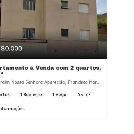
180.000
rtamento à Venda com 2 quartos,
²
dim Nossa Senhora Aparecida, Francisco Morato-SP
rtos
1 Banheiro
1 Vaga
45 m²
informações