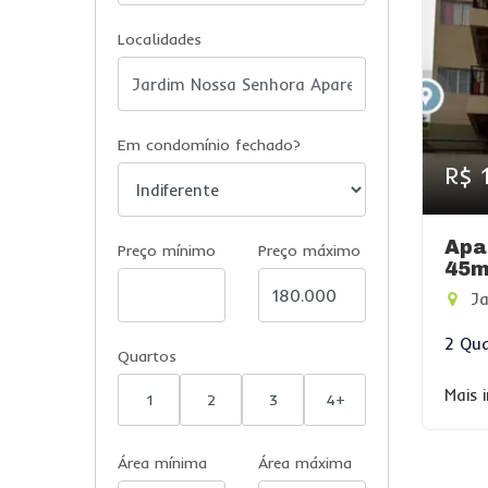
Localidades
Em condomínio fechado?
R$ 
Apa
Preço mínimo
Preço máximo
45m
Jar
2 Qua
Quartos
Mais 
1
2
3
4+
Área mínima
Área máxima