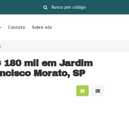
Contato
Sobre nós
l
 180 mil em Jardim
ncisco Morato, SP
Mostrar resultados e
Mostrar result