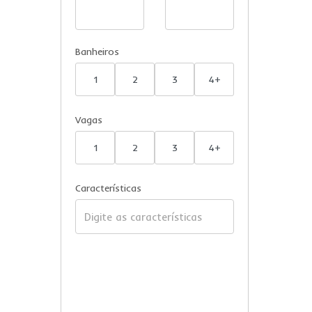
Banheiros
1
2
3
4+
Vagas
1
2
3
4+
Características