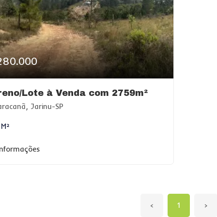
280.000
reno/Lote à Venda com 2759m²
racanã, Jarinu-SP
 M²
informações
‹
1
›