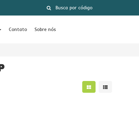
Contato
Sobre nós
P
Mostrar resultados e
Mostrar result