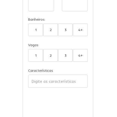
Banheiros
1
2
3
4+
Vagas
1
2
3
4+
Características