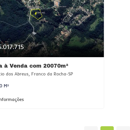
5.017.715
a à Venda com 20070m²
tio dos Abreus, Franco da Rocha-SP
0 M²
informações