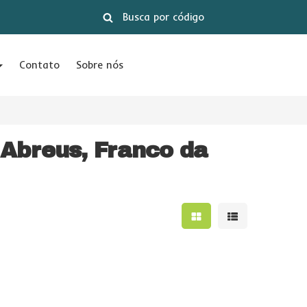
Contato
Sobre nós
 Abreus, Franco da
Mostrar resultados e
Mostrar result