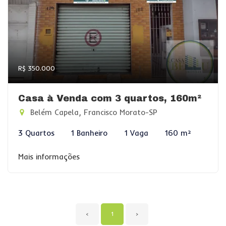
R$ 350.000
Casa à Venda com 3 quartos, 160m²
Belém Capela, Francisco Morato-SP
3 Quartos
1 Banheiro
1 Vaga
160 m²
Mais informações
‹
1
›