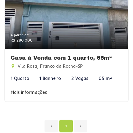
A partir de:
R$ 280.000
Casa à Venda com 1 quarto, 65m²
Vila Rosa, Franco da Rocha-SP
1 Quarto
1 Banheiro
2 Vagas
65 m²
Mais informações
‹
1
›