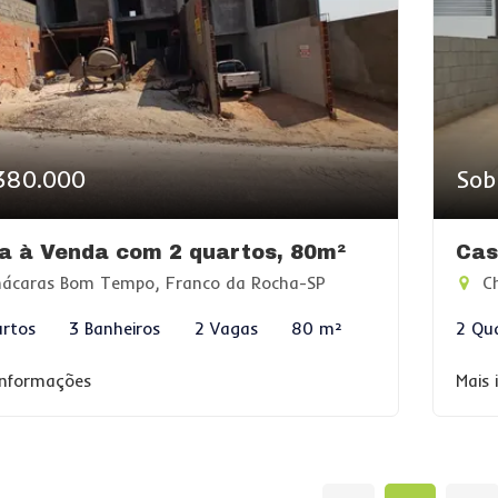
380.000
Sob
a à Venda com 2 quartos, 80m²
Cas
ácaras Bom Tempo, Franco da Rocha-SP
Ch
rtos
3 Banheiros
2 Vagas
80 m²
2 Qu
informações
Mais