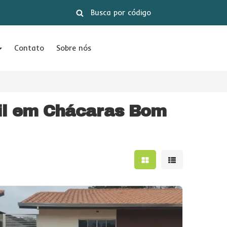
Contato
Sobre nós
mil em Chácaras Bom
Mostrar resultados e
Mostrar result