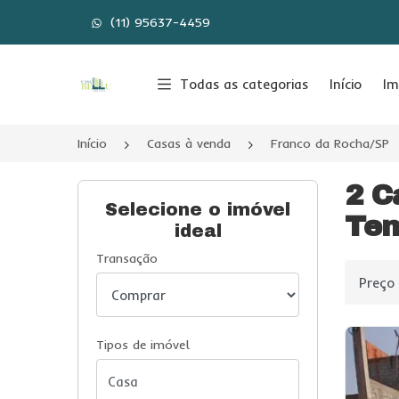
(11) 95637-4459
Página inicial
Todas as categorias
Início
Im
Início
Casas à venda
Franco da Rocha/SP
2 C
Selecione o imóvel
Tem
ideal
Transação
Ordenar
Tipos de imóvel