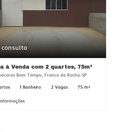
 consulta
a à Venda com 2 quartos, 75m²
ácaras Bom Tempo, Franco da Rocha-SP
artos
1 Banheiro
2 Vagas
75 m²
 informações