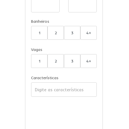
Banheiros
1
2
3
4+
Vagas
1
2
3
4+
Características