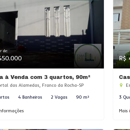
r de:
450.000
R$ 
a à Venda com 3 quartos, 90m²
Cas
rtal das Alamedas, Franco da Rocha-SP
Es
rtos
4 Banheiros
2 Vagas
90 m²
3 Qu
informações
Mais