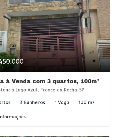
450.000
a à Venda com 3 quartos, 100m²
tância Lago Azul, Franco da Rocha-SP
artos
3 Banheiros
1 Vaga
100 m²
 informações