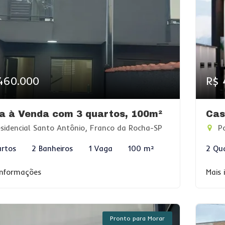
460.000
R$ 
a à Venda com 3 quartos, 100m²
Cas
sidencial Santo Antônio, Franco da Rocha-SP
Po
rtos
2 Banheiros
1 Vaga
100 m²
2 Qu
informações
Mais
Pronto para Morar