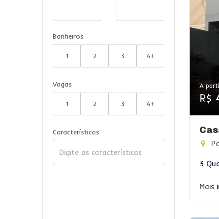
Banheiros
1
2
3
4+
Vagas
A parti
R$ 
1
2
3
4+
Cas
Características
Po
3 Qua
Mais 