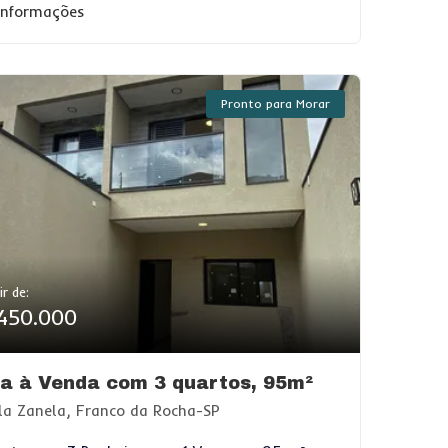
 informações
Pronto para Morar
ir de:
450.000
a à Venda com 3 quartos, 95m²
la Zanela, Franco da Rocha-SP