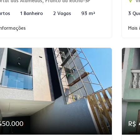
rtal das Alamedas, Franco da Rocha-SP
Vi
rtos
1 Banheiro
2 Vagas
93 m²
3 Qu
informações
Mais
450.000
R$ 