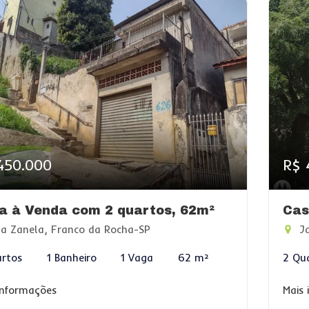
450.000
R$ 
a à Venda com 2 quartos, 62m²
Cas
la Zanela, Franco da Rocha-SP
Ja
rtos
1 Banheiro
1 Vaga
62 m²
2 Qu
informações
Mais