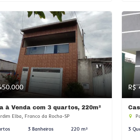
450.000
R$ 
a à Venda com 3 quartos, 220m²
Cas
rdim Elba, Franco da Rocha-SP
Pa
rtos
3 Banheiros
220 m²
3 Qu