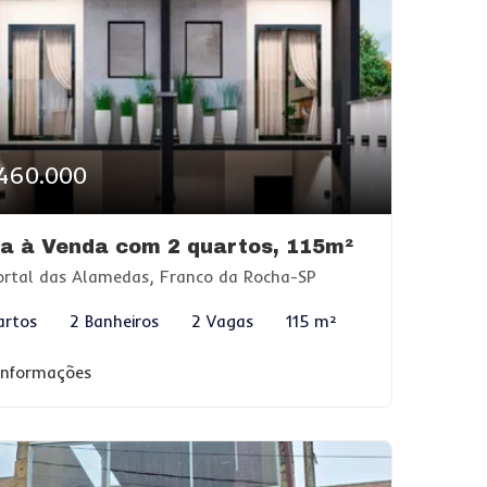
460.000
a à Venda com 2 quartos, 115m²
rtal das Alamedas, Franco da Rocha-SP
artos
2 Banheiros
2 Vagas
115 m²
 informações