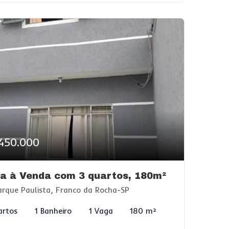
450.000
a à Venda com 3 quartos, 180m²
rque Paulista, Franco da Rocha-SP
artos
1 Banheiro
1 Vaga
180 m²