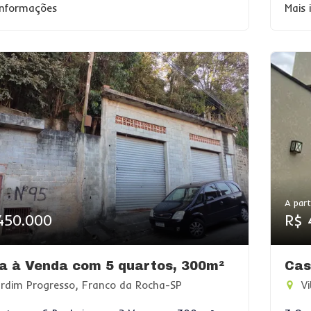
informações
Mais
A part
450.000
R$ 
a à Venda com 5 quartos, 300m²
Cas
rdim Progresso, Franco da Rocha-SP
Vi