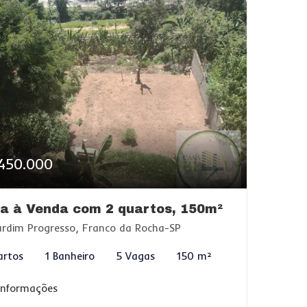
450.000
a à Venda com 2 quartos, 150m²
rdim Progresso, Franco da Rocha-SP
artos
1 Banheiro
5 Vagas
150 m²
 informações