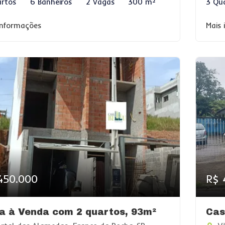
rtos
6 Banheiros
2 Vagas
300 m²
3 Qu
informações
Mais
450.000
R$ 
a à Venda com 2 quartos, 93m²
Cas