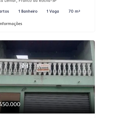
la Lemar, Franco da Rocha-SP
artos
1 Banheiro
1 Vaga
70 m²
 informações
450.000