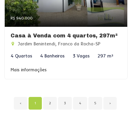
R$ 940.000
Casa à Venda com 4 quartos, 297m²
Jardim Benintendi, Franco da Rocha-SP
4 Quartos
4 Banheiros
3 Vagas
297 m²
Mais informações
‹
1
2
3
4
5
›