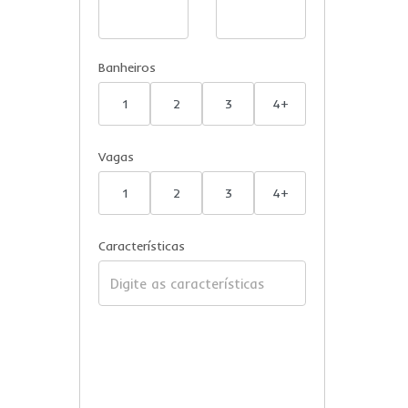
Banheiros
1
2
3
4+
Vagas
1
2
3
4+
Características